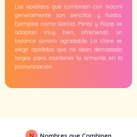
Los apellidos que combinen con Naomi
generalmente son sencillos y fluidos.
Ejemplos como García, Pérez y Rojas se
adaptan muy bien, ofreciendo un
balance sonoro agradable. La clave es
elegir apellidos que no sean demasiado
largos para mantener la armonía en la
pronunciación.
N
Nombres que Combinen