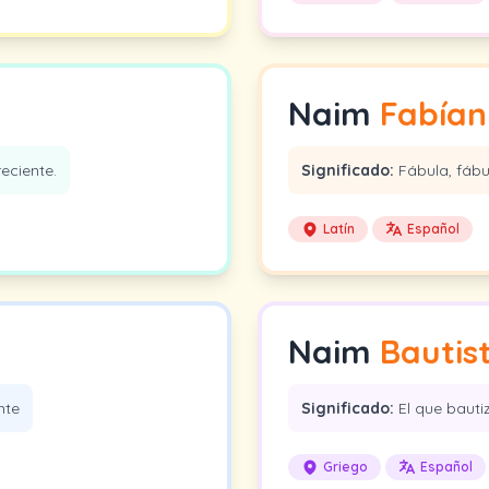
Naim
Fabían
eciente.
Significado:
Fábula, fábula
Latín
Español
Naim
Bautis
nte
Significado:
El que bautiza
Griego
Español