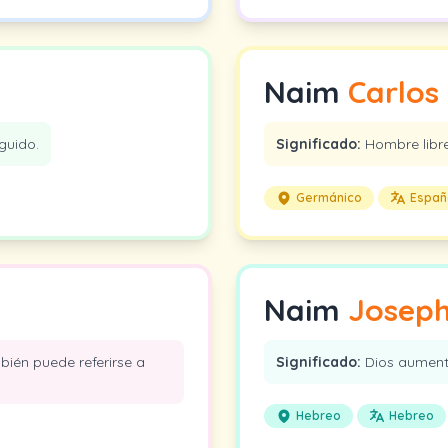
Naim
Carlos
guido.
Significado:
Hombre libr
Germánico
Españ
Naim
Josep
mbién puede referirse a
Significado:
Dios aumen
Hebreo
Hebreo