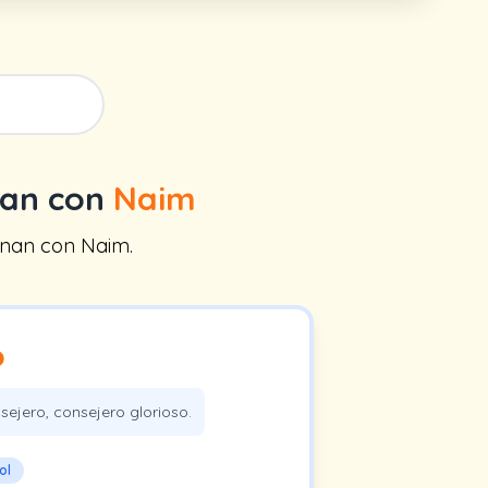
nan con
Naim
inan con Naim.
o
jero, consejero glorioso.
ol