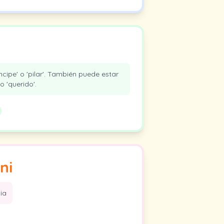
íncipe' o 'pilar'. También puede estar
 'querido'.
ni
ia