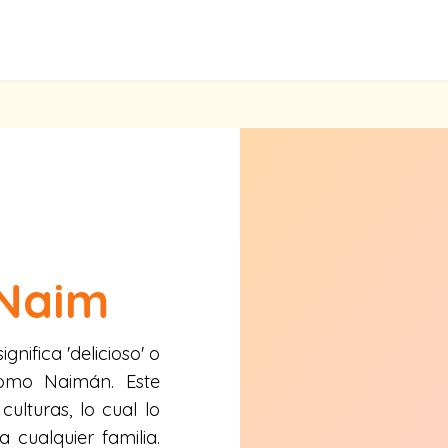
Naim
nifica 'delicioso' o
como Naimán. Este
ulturas, lo cual lo
 cualquier familia.