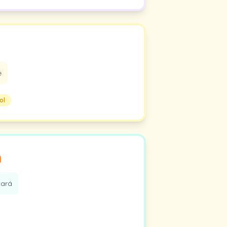
e
ol
h
tará