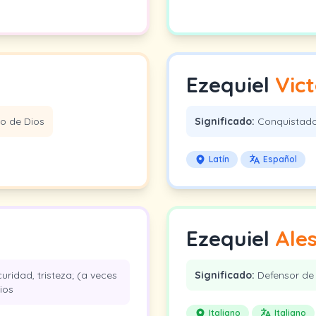
Ezequiel
Vic
o de Dios
Significado:
Conquistado
Latín
Español
Ezequiel
Ale
uridad, tristeza; (a veces
Significado:
Defensor de 
ios
Italiano
Italiano