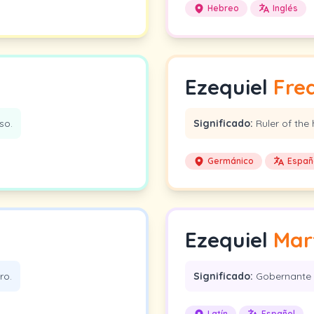
Hebreo
Inglés
Ezequiel
Fre
so.
Significado:
Ruler of the 
Germánico
Españ
Ezequiel
Mar
ro.
Significado:
Gobernante d
Latín
Español