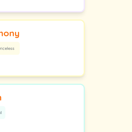
hony
riceless
n
l