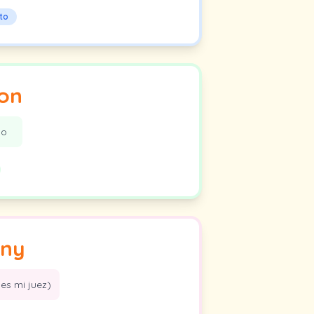
to
on
do
ny
es mi juez)