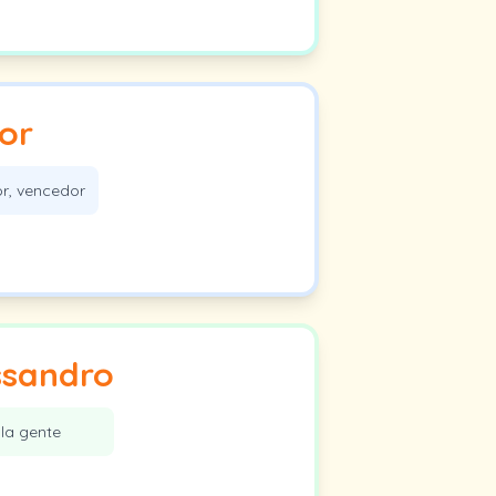
tor
r, vencedor
ssandro
la gente