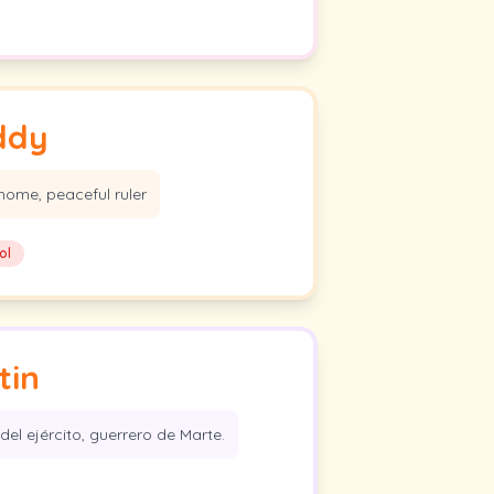
ddy
home, peaceful ruler
ol
tin
el ejército, guerrero de Marte.