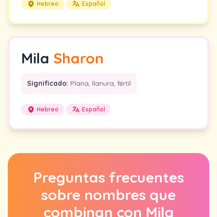
Hebreo
Español
Mila
Sharon
Significado:
Plana, llanura, fértil
Hebreo
Español
Preguntas frecuentes
sobre nombres que
combinan con Mila