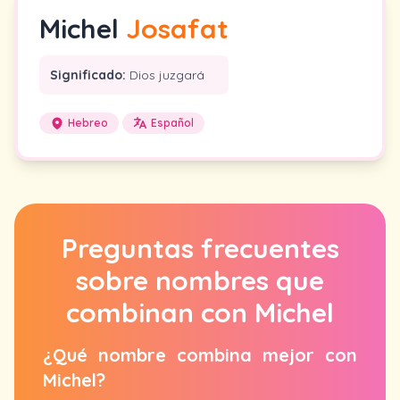
Michel
Josafat
Significado:
Dios juzgará
Hebreo
Español
Preguntas frecuentes
sobre nombres que
combinan con Michel
¿Qué nombre combina mejor con
Michel?