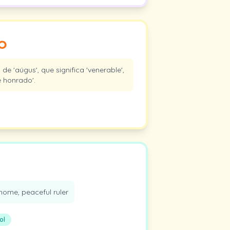
o
e 'aúgus', que significa 'venerable',
 honrado'.
home, peaceful ruler
ol