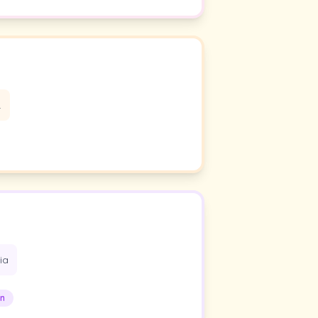
.
ia
n