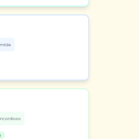
milde
ricordioso
s