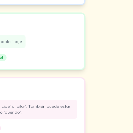
o
noble linaje
ol
íncipe' o 'pilar'. También puede estar
 'querido'.