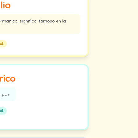
lio
rmánico, significa 'famoso en la
ol
rico
 paz
ol