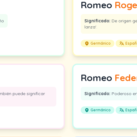
Romeo
Roge
ño
Significado:
De origen ge
lanza'.
Germánico
Españ
Romeo
Fede
mbién puede significar
Significado:
Poderoso en
Germánico
Españ