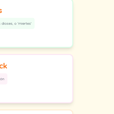
s
s dioses, o 'miertes'
ck
rón