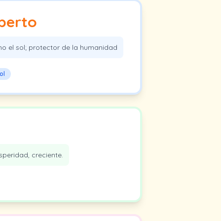
berto
mo el sol; protector de la humanidad
ol
d
speridad, creciente.