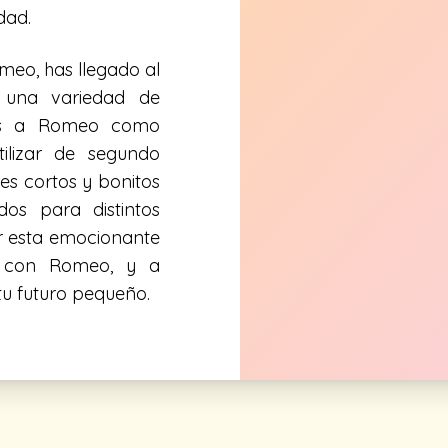
dad.
eo, has llegado al
á una variedad de
eras a Romeo como
ilizar de segundo
s cortos y bonitos
s para distintos
ar esta emocionante
 con Romeo, y a
tu futuro pequeño.