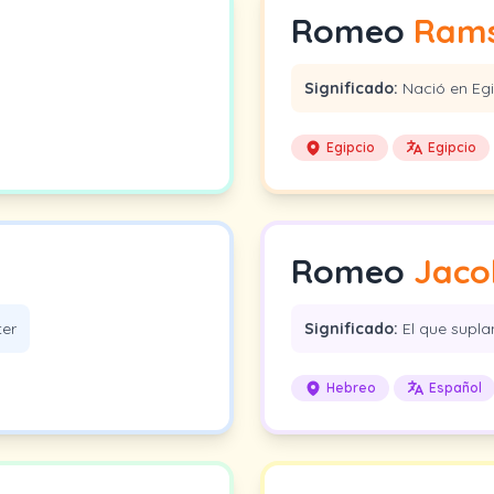
Romeo
Ram
Significado:
Nació en Eg
Egipcio
Egipcio
Romeo
Jaco
ter
Significado:
El que suplan
Hebreo
Español