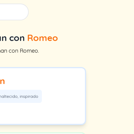
an con
Romeo
inan con Romeo.
n
naltecido, inspirado