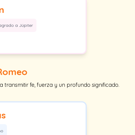
n
agrado a Júpiter
Romeo
ansmitir fe, fuerza y un profundo significado.
as
no