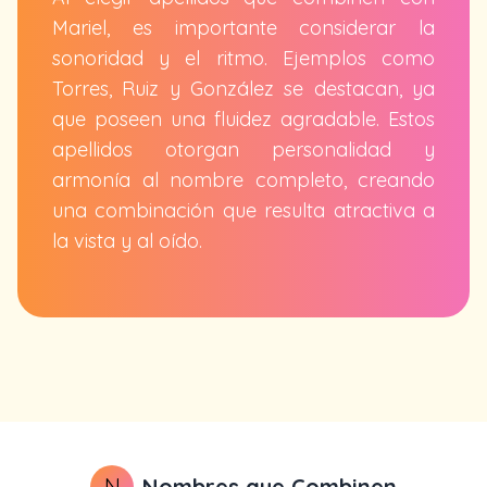
Mariel, es importante considerar la
sonoridad y el ritmo. Ejemplos como
Torres, Ruiz y González se destacan, ya
que poseen una fluidez agradable. Estos
apellidos otorgan personalidad y
armonía al nombre completo, creando
una combinación que resulta atractiva a
la vista y al oído.
N
Nombres que Combinen