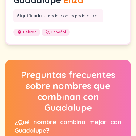
Guadalupe
Eliza
Significado:
Jurada, consagrada a Dios
Hebreo
Español
Preguntas frecuentes
sobre nombres que
combinan con
Guadalupe
¿Qué nombre combina mejor con
Guadalupe?