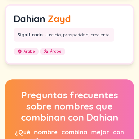
Dahian
Zayd
Significado:
Justicia, prosperidad, creciente.
Árabe
Árabe
Preguntas frecuentes
sobre nombres que
combinan con Dahian
¿Qué nombre combina mejor con