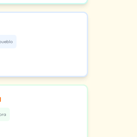
 pueblo
a
ora