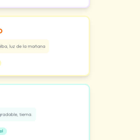
o
alba, luz de la mañana
adable, tierna.
ol