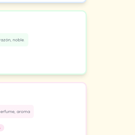
azón, noble.
perfume, aroma
s