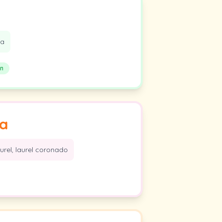
da
n
ta
urel, laurel coronado