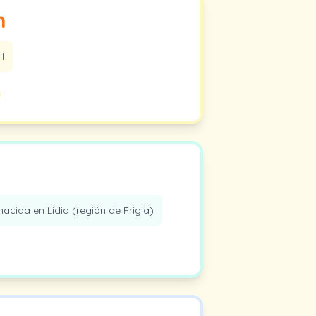
h
l
acida en Lidia (región de Frigia)